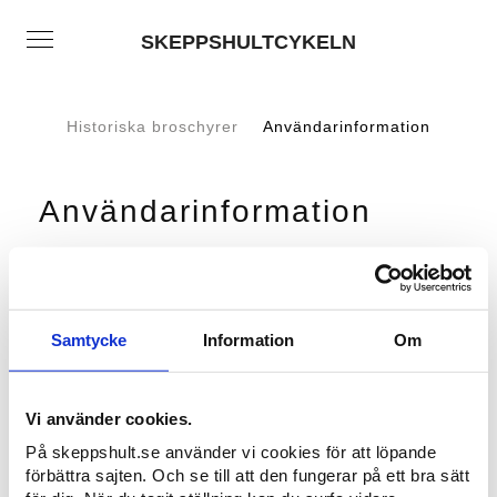
SKEPPSHULTCYKELN
Historiska broschyrer
Användarinformation
Användarinformation
Skeppshult handbok utg12
Montering av rullbroms
Användarmanual DU-EP500, DU-EP600
Användarmanual EP500 display
Samtycke
Information
Om
Användarmanual EP600 reglage
Användarmanual EP600 display
Användarmanual E5000, E6110 display
Användarmanual E6110
Vi använder cookies.
Användarmanual E5000
På skeppshult.se använder vi cookies för att löpande
förbättra sajten. Och se till att den fungerar på ett bra sätt