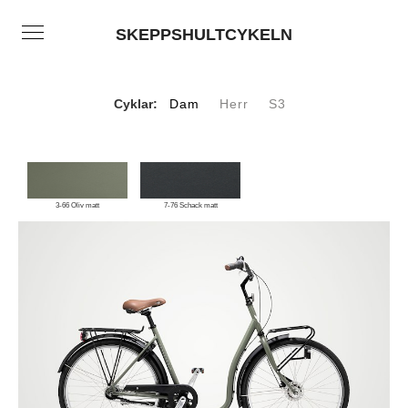
SKEPPSHULTCYKELN
Cyklar:
Dam
Herr
S3
3-66 Oliv matt
7-76 Schack matt