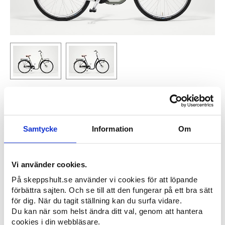
DELA 7 växlar
Den perfekta "dela-cykeln". Lång eller kort, ung eller gammal, den låga
ramen gör det superenkelt att hoppa på och av cykeln. Perfekt för hela
Samtycke
Information
Om
familjen, kollektivet, eller varför inte bostadsrättsföreningen. Eller om du vill
ha en enda cykel i sommarhuset; här är den. Shimano Nexus, 7 växlar med
fotbroms bak och rullbroms fram, lås och belysning. Pakehållare bak och
fram med AVS-system (du kan sätta på alltifrån korgar till väskor). Den är
Vi använder cookies.
bara att dela!
Utvecklad och tillverkad, från rör till färdig cykel, (till och med skärmarna) i
På skeppshult.se använder vi cookies för att löpande
vår egen fabrik i Skeppshult.
förbättra sajten. Och se till att den fungerar på ett bra sätt
för dig. När du tagit ställning kan du surfa vidare.
Du kan när som helst ändra ditt val, genom att hantera
PRODUKTFAKTA
cookies i din webbläsare.