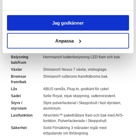
Material
Ram i höghållfast stål från SSAB, tillverkad och
pulverlackerad i Skeppshult.
Ramhöjd
47 cm, extra lågt insteg 22 cm.
Jag godkänner
Hjul
Däck:
Schwalbe 26" (50-559) med
punkteringsskydd och reflexsida.
Fälg:
Schurmann aluminium.
Anpassa
Ekrar:
DT Swiss extra förstärkta.
Belysning
Herrmans® batteribelysning LED fram och bak.
bak/fram
Växlar
Shimano® Nexus 7 växlar, vridreglage.
Bromsar
Shimano® rullbroms fram/fotbroms bak.
fram/bak
Lås
ABUS ramlås, Plug-In, godkänt för cykel.
Sadel
Selle Royal, mjuk stoppning, vattenresistent.
Styre /
Styre pulverlackerat i Skeppshult / fast styrstam,
styrstam
aluminium.
Lastfunktion
AtranVelo™ pakethållare fram och bak med AVS-
funktion. Pulverlackerade i Skeppshult.
Säkerhet
Solid Försäkring 3 månader ingår med
erbjudande om förlängning.