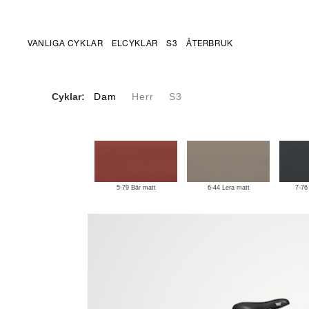
VANLIGA CYKLAR
ELCYKLAR
S3
ÅTERBRUK
Cyklar:
Dam
Herr
S3
5-79 Bär matt
6-44 Lera matt
7-76