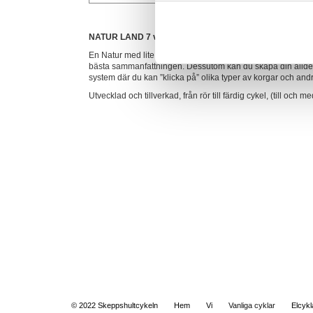
NATUR LAND 7 växlar
En Natur med lite bredare däck som ger en ”mjukare” och k
bästa sammanfattningen. Dessutom kan du skapa din alldel
system där du kan ”klicka på” olika typer av korgar och andra
Utvecklad och tillverkad, från rör till färdig cykel, (till och
© 2022 Skeppshultcykeln
Hem
Vi
Vanliga cyklar
Elcykl