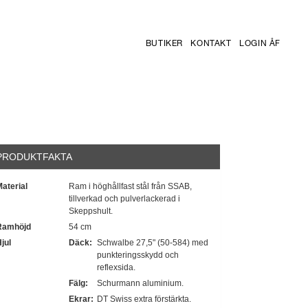
BUTIKER
KONTAKT
LOGIN ÅF
PRODUKTFAKTA
aterial
Ram i höghållfast stål från SSAB,
tillverkad och pulverlackerad i
Skeppshult.
Ramhöjd
54 cm
jul
Däck:
Schwalbe 27,5" (50-584) med
punkteringsskydd och
reflexsida.
Fälg:
Schurmann aluminium.
Ekrar:
DT Swiss extra förstärkta.