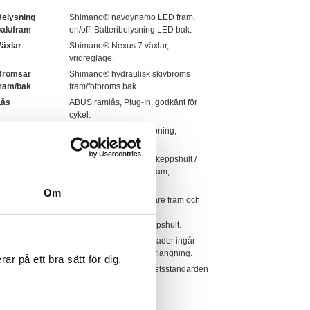
elysning
Shimano® navdynamo LED fram,
bak/fram
on/off. Batteribelysning LED bak.
äxlar
Shimano® Nexus 7 växlar,
vridreglage.
Bromsar
Shimano® hydraulisk skivbroms
fram/bak
fram/fotbroms bak.
Lås
ABUS ramlås, Plug-In, godkänt för
cykel.
Sadel
Selle Royal, mjuk stoppning,
vattenresistent.
tyre /
Styre pulverlackerat i Skeppshult /
styrstam
Ergotec® ställbar styrstam,
aluminium.
Om
astfunktion
AtranVelo™, pakethållare fram och
bak med AVS-funktion.
Pulverlackerade i Skeppshult.
Säkerhet
Solid Försäkring 3 månader ingår
med erbjudande om förlängning.
ar på ett bra sätt för dig.
Godkännanden
Godkänd enligt säkerhetsstandarden
för cyklar, ISO 4210-2.
ikt
18,6 kg