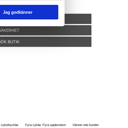
ek.ca pris
12.100kr
Jag godkänner
PRODUKTSPEC
SÄKERHET
SÖK BUTIK
 cykelnycklar
Fyra cyklar. Fyra upplevelser
Vänner inte kunder