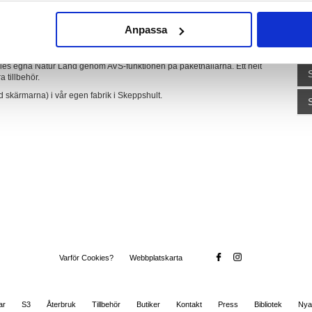
R
Anpassa
omfortablare känsla. En komfortversion av vår vanliga Natur är nog den
es egna Natur Land genom AVS-funktionen på pakethållarna. Ett helt
 tillbehör.
 med skärmarna) i vår egen fabrik i Skeppshult.
Varför Cookies?
Webbplatskarta
ar
S3
Återbruk
Tillbehör
Butiker
Kontakt
Press
Bibliotek
Nya