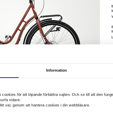
B
V
S
Information
L
ookies för att löpande förbättra sajten. Och se till att den funger
surfa vidare.
tt val, genom att hantera cookies i din webbläsare.
V