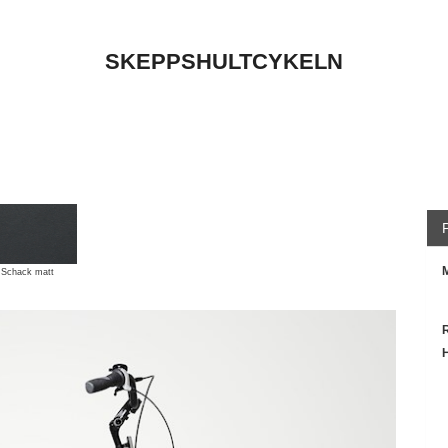
SKEPPSHULTCYKELN
M
 Schack matt
H